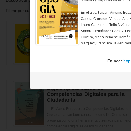
Desde aquí podrás solicitarlas y descargarlas en formato digital.
Jóvenes y Deportes de la Junt
Filtrar por categoría:
En ella participan: Antonio Bea
Carlota Carretero Vioque, Ana
Laura Gabriela di Tella Alváre
Economía circular desde y para e
Sandra Hernández Gómez, Lisae
municipio
Oliveira, Mario Peloche Hernán
Márquez, Francisco Javier Rod
La guía Economía verde y circular desde y para el
municipio se enmarca en el proyecto de Red municip
participación y concienciación sobre la economía ve
Enlace:
htt
el patrimonio natural de Extremadura
DigComp 2.1 Marco de
Competencias Digitales para la
Ciudadanía
El Marco Europeo de Competencias Digitales para
Ciudadanía, también conocido como DigComp, se
presenta como una herramienta diseñada para mejor
competencias digitales de los ciudadanos.