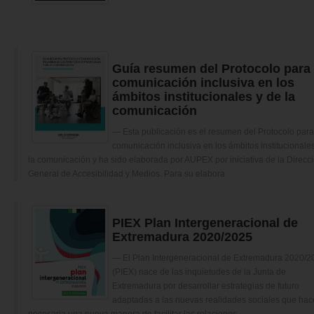
Guía resumen del Protocolo para
comunicación inclusiva en los
ámbitos institucionales y de la
comunicación
Esta publicación es el resumen del Protocolo par
comunicación inclusiva en los ámbitos institucionale
la comunicación y ha sido elaborada por AUPEX por iniciativa de la Direcc
General de Accesibilidad y Medios. Para su elabora
PIEX Plan Intergeneracional de
Extremadura 2020/2025
El Plan Intergeneracional de Extremadura 2020/2
(PIEX) nace de las inquietudes de la Junta de
Extremadura por desarrollar estrategias de futuro
adaptadas a las nuevas realidades sociales que ha
necesaria una nueva manera de facilitar las relaciones