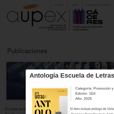
AUPEX
UUPP
Perfil del contratante
Publicaciones
Antología Escuela de Letras
Categoría: Promoción y d
Edición: 1Ed
Año: 2025
En esta sección se encuentran las publicaciones editadas por AUPEX
El libro incluye prólogo de Vic