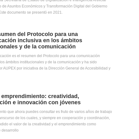
a Secretaría de Estado de Digitalización e Inteligencia Artificial
io de Asuntos Económicos y Transformación Digital del Gobierno
Este documento se presentó en 2021.
sumen del Protocolo para una
ación inclusiva en los ámbitos
cionales y de la comunicación
icación es el resumen del Protocolo para una comunicación
 los ámbitos institucionales y de la comunicación y ha sido
r AUPEX por iniciativa de la Dirección General de Accesibilidad y
l emprendimiento: creatividad,
ción e innovación con jóvenes
nto que ahora puedes consultar es fruto de varios años de trabajo
ranscurso de los cuales, y siempre en cooperación y coordinación,
ido el valor de la creatividad y el emprendimiento como
e desarrollo