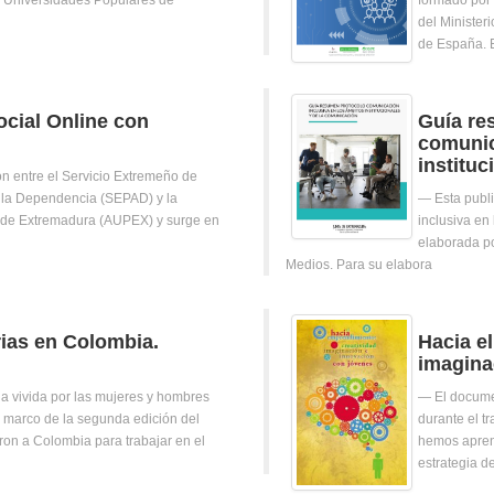
e Universidades Populares de
formado por l
del Minister
de España. 
ocial Online con
Guía re
comunic
institu
ón entre el Servicio Extremeño de
 la Dependencia (SEPAD) y la
Esta publ
 de Extremadura (AUPEX) y surge en
inclusiva en
elaborada po
Medios. Para su elabora
ias en Colombia.
Hacia e
imagina
ia vivida por las mujeres y hombres
El docume
l marco de la segunda edición del
durante el t
on a Colombia para trabajar en el
hemos aprend
estrategia d