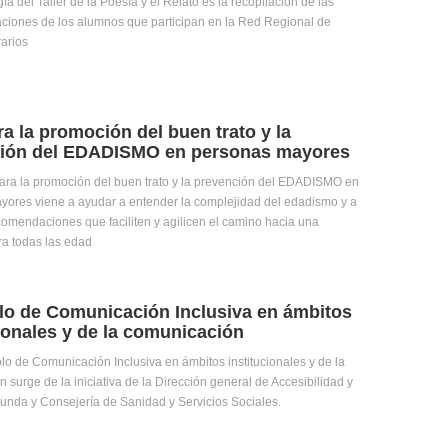
ía del Taller de la Poesía y el Relato es la recopilación de las
ciones de los alumnos que participan en la Red Regional de
rarios
a la promoción del buen trato y la
ión del EDADISMO en personas mayores
ara la promoción del buen trato y la prevención del EDADISMO en
yores viene a ayudar a entender la complejidad del edadismo y a
omendaciones que faciliten y agilicen el camino hacia una
a todas las edad
lo de Comunicación Inclusiva en ámbitos
cionales y de la comunicación
olo de Comunicación Inclusiva en ámbitos institucionales y de la
 surge de la iniciativa de la Dirección general de Accesibilidad y
unda y Consejería de Sanidad y Servicios Sociales.