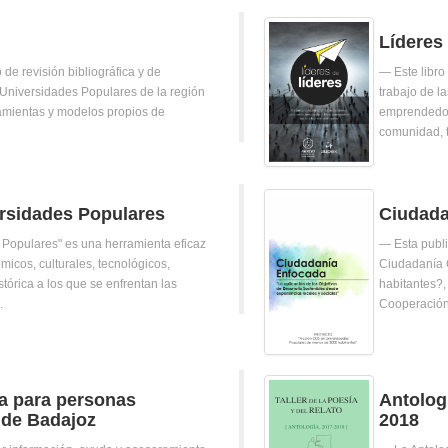
Líderes
 de revisión bibliográfica y de
Este libr
s Universidades Populares de la región
trabajo de l
amientas y modelos propios de
emprendedora
comunidad, t
ersidades Populares
Ciudada
 Populares" es una herramienta eficaz
Esta publ
micos, culturales, tecnológicos,
Ciudadanía 
stórica a los que se enfrentan las
habitantes?,
.
Cooperación 
ca para personas
Antologí
 de Badajoz
2018