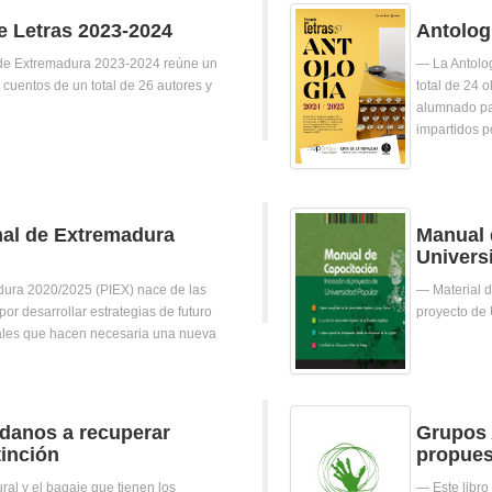
e Letras 2023-2024
Antolog
s de Extremadura 2023-2024 reúne un
La Antolo
 cuentos de un total de 26 autores y
total de 24 
alumnado par
impartidos p
nal de Extremadura
Manual 
Univers
dura 2020/2025 (PIEX) nace de las
Material 
or desarrollar estrategias de futuro
proyecto de 
ales que hacen necesaria una nueva
údanos a recuperar
Grupos 
tinción
propues
ral y el bagaje que tienen los
Este libr