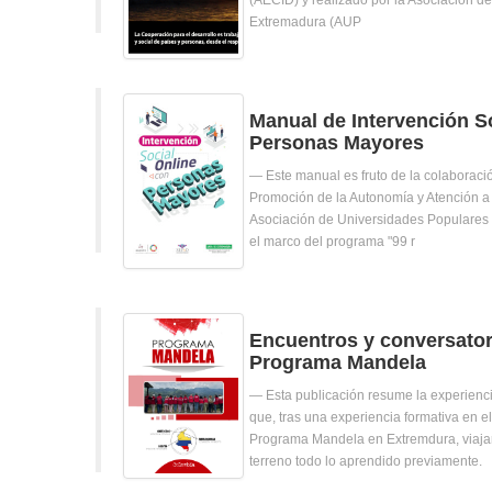
(AECID) y realizado por la Asociación d
Extremadura (AUP
Manual de Intervención S
Personas Mayores
Este manual es fruto de la colaboraci
Promoción de la Autonomía y Atención a
Asociación de Universidades Populares
el marco del programa "99 r
Encuentros y conversator
Programa Mandela
Esta publicación resume la experienc
que, tras una experiencia formativa en e
Programa Mandela en Extremdura, viajar
terreno todo lo aprendido previamente.