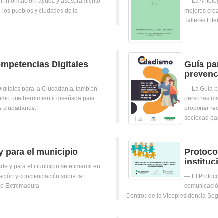
er información, ayuda y asesoramiento
La Antolog
 los pueblos y ciudades de la
mejores crea
Talleres Lite
mpetencias Digitales
Guía par
prevenc
gitales para la Ciudadanía, también
La Guía p
omo una herramienta diseñada para
personas ma
os ciudadanos.
proponer rec
sociedad par
y para el municipio
Protoco
institu
sde y para el municipio se enmarca en
ación y concienciación sobre la
El Protoc
 de Extremadura
comunicación
Centros de la Vicepresidencia Seg