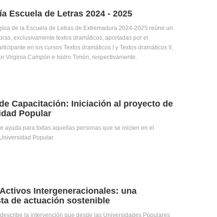
ía Escuela de Letras 2024 - 2025
gíoa de la Escuela de Letras de Extremadura 2024-2025 reúne un
obras, exclusivamente textos dramáticos, aportadas por el
ticipante en los cursos Textos dramáticos I y Textos dramáticos II,
or Virginia Campón e Isidro Timón, respectivamente.
de Capacitación: Iniciación al proyecto de
idad Popular
de ayuda para todas aquellas personas que se inicien en el
Universidad Popular.
Activos Intergeneracionales: una
ta de actuación sostenible
o describe la intervención que desde las Universidades Populares