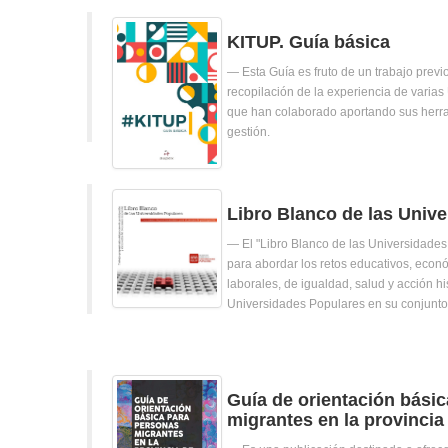
KITUP. Guía básica
Esta Guía es fruto de un trabajo previo
recopilación de la experiencia de varia
que han colaborado aportando sus herr
gestión.
Libro Blanco de las Univ
El "Libro Blanco de las Universidades
para abordar los retos educativos, econó
laborales, de igualdad, salud y acción hi
Universidades Populares en su conjunto
Guía de orientación bási
migrantes en la provincia