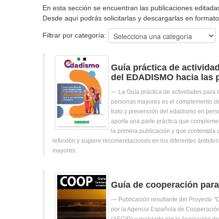
En esta sección se encuentran las publicaciones editadas
Desde aquí podrás solicitarlas y descargarlas en formato 
Filtrar por categoría:
Guía práctica de activida
del EDADISMO hacia las 
La Guía práctica de actividades para 
personas mayores es el complemento de
trato y prevención del edadismo en pers
aporta una parte práctica que complemen
la primera publicación y que contempla u
reflexión y sugiere recomendaciones en los diferentes ámbito
mayores.
Guía de cooperación par
Publicación resultante del Proyecto "
por la Agencia Española de Cooperación 