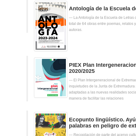
Antología de la Escuela d
La Antología de la Escuela de Letra
total de 64 obras entre poemas, relatos y
autoras.
PIEX Plan Intergeneracio
2020/2025
El Plan Intergeneracional de Extrema
inquietudes de la Junta de Extremadura p
adaptadas a las nuevas realidades soci
manera de facilitar las relaciones
Ecopunto lingüístico. Ay
palabras en peligro de ex
Recopilación de parte del acervo cultu