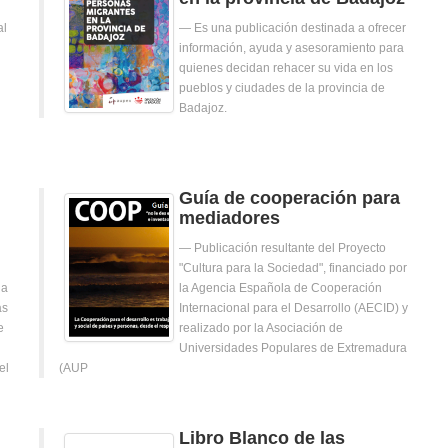
al
Es una publicación destinada a ofrecer
información, ayuda y asesoramiento para
quienes decidan rehacer su vida en los
pueblos y ciudades de la provincia de
Badajoz.
Guía de cooperación para
mediadores
Publicación resultante del Proyecto
"Cultura para la Sociedad", financiado por
ia
la Agencia Española de Cooperación
as
Internacional para el Desarrollo (AECID) y
e
realizado por la Asociación de
Universidades Populares de Extremadura
el
(AUP
Libro Blanco de las