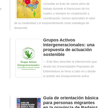
consultar es fruto de varios años de
 y
trabajo durante el transcurso de los
cuales, y siempre en cooperación y
coordinación, hemos aprendido el valor
de la creatividad y el emprendimiento como estrategia de
desarrollo
Grupos Activos
Intergeneracionales: una
propuesta de actuación
sostenible
Este libro describe la intervención que
desde las Universidades Populares de
Extremadura se lleva a cabo en y desde
el ámbito del envejecimiento activo
Guía de orientación básica
para personas migrantes
en la provincia de Badajoz