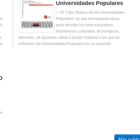
Universidades Populares
El "Libro Blanco de las Universidades
ón
Populares" es una herramienta eficaz
ón
para abordar los retos educativos,
económicos, culturales, tecnológicos,
e
laborales, de igualdad, salud y acción histórica a los que se
ra
enfrentan las Universidades Populares en su conjunto.
O
 a
Más public