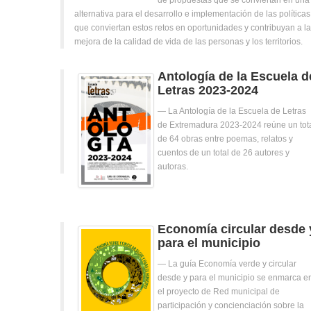
de propuestas que se conviertan en una
alternativa para el desarrollo e implementación de las políticas
que conviertan estos retos en oportunidades y contribuyan a la
mejora de la calidad de vida de las personas y los territorios.
Antología de la Escuela d
Letras 2023-2024
La Antología de la Escuela de Letras
de Extremadura 2023-2024 reúne un tot
de 64 obras entre poemas, relatos y
cuentos de un total de 26 autores y
autoras.
Economía circular desde 
para el municipio
La guía Economía verde y circular
desde y para el municipio se enmarca e
el proyecto de Red municipal de
participación y concienciación sobre la