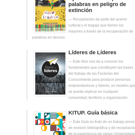
palabras en peligro de
extinción
Recopilación de parte del acervo
cultural y el bagaje que tienen los
mayores a través de la recuperación de
palabras en desuso.
Líderes de Líderes
Este libro nos da a conocer los
fundamentos que constituyen las bases
del trabajo de las Factorías del
Conocimiento para producir personas
emprendedoras y líderes, un modelo qu
se puede replicar en cualquier
comunidad, territorio u organización.
KITUP. Guía básica
Esta Guía es fruto de un trabajo previ
de revisión bibliográfica y de recopilació
de la experiencia de varias Universidad