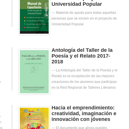
Universidad Popular
Material de ayuda para todas aquellas
personas que se inicien en el proyecto de
Universidad Popular.
Antología del Taller de la
Poesía y el Relato 2017-
2018
La Antología del Taller de la Poesía y el
Relato es la recopilación de las mejores
e
creaciones de los alumnos que participan
en la Red Regional de Talleres Literarios
Hacia el emprendimiento:
creatividad, imaginación e
o
innovación con jóvenes
n
es
El documento que ahora puedes