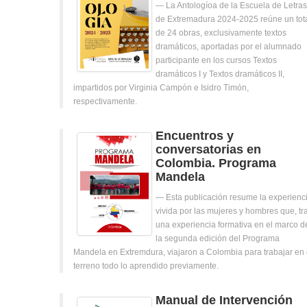
La Antologíoa de la Escuela de Letras
de Extremadura 2024-2025 reúne un tot
de 24 obras, exclusivamente textos
dramáticos, aportadas por el alumnado
participante en los cursos Textos
dramáticos I y Textos dramáticos II,
impartidos por Virginia Campón e Isidro Timón,
respectivamente.
Encuentros y
conversatorias en
Colombia. Programa
Mandela
Esta publicación resume la experienc
vivida por las mujeres y hombres que, tr
una experiencia formativa en el marco d
la segunda edición del Programa
Mandela en Extremdura, viajaron a Colombia para trabajar en 
terreno todo lo aprendido previamente.
Manual de Intervención