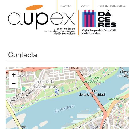
AUPEX
UUPP
Perfil del contratante
Contacta
+
−