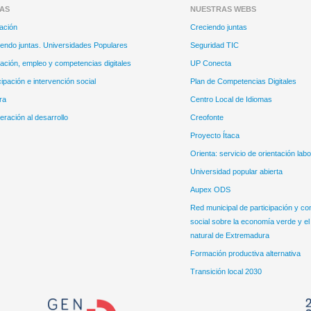
EAS
NUESTRAS WEBS
ación
Creciendo juntas
endo juntas. Universidades Populares
Seguridad TIC
ción, empleo y competencias digitales
UP Conecta
cipación e intervención social
Plan de Competencias Digitales
ra
Centro Local de Idiomas
ración al desarrollo
Creofonte
Proyecto Ítaca
Orienta: servicio de orientación labo
Universidad popular abierta
Aupex ODS
Red municipal de participación y co
social sobre la economía verde y el
natural de Extremadura
Formación productiva alternativa
Transición local 2030