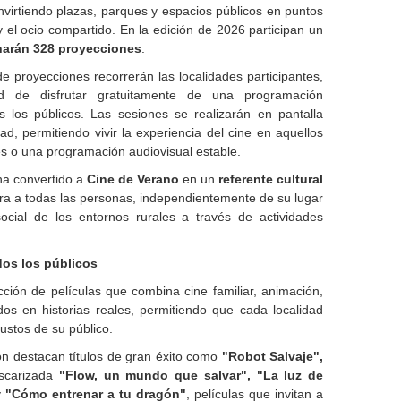
onvirtiendo plazas, parques y espacios públicos en puntos
y el ocio compartido. En la edición de 2026 participan un
 harán 328 proyecciones
.
de proyecciones recorrerán las localidades participantes,
ad de disfrutar gratuitamente de una programación
 los públicos. Las sesiones se realizarán en pantalla
ad, permitiendo vivir la experiencia del cine en aquellos
s o una programación audiovisual estable.
 ha convertido a
Cine de Verano
en un
referente cultural
tura a todas las personas, independientemente de su lugar
social de los entornos rurales a través de actividades
dos los públicos
ción de películas que combina cine familiar, animación,
dos en historias reales, permitiendo que cada localidad
ustos de su público.
ón destacan títulos de gran éxito como
"Robot Salvaje",
scarizada
"Flow, un mundo que salvar", "La luz de
y
"Cómo entrenar a tu dragón"
, películas que invitan a