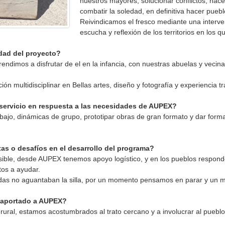
nuestros mayores, solucionar conflictos, hace
combatir la soledad, en definitiva hacer puebl
Reivindicamos el fresco mediante una interve
escucha y reflexión de los territorios en los q
idad del proyecto?
rendimos a disfrutar de el en la infancia, con nuestras abuelas y vecin
n multidisciplinar en Bellas artes, diseño y fotografía y experiencia 
servicio en respuesta a las necesidades de AUPEX?
o, dinámicas de grupo, prototipar obras de gran formato y dar forma a
as o desafíos en el desarrollo del programa?
sible, desde AUPEX tenemos apoyo logístico, y en los pueblos respond
tos a ayudar.
das no aguantaban la silla, por un momento pensamos en parar y un mo
a aportado a AUPEX?
rural, estamos acostumbrados al trato cercano y a involucrar al puebl