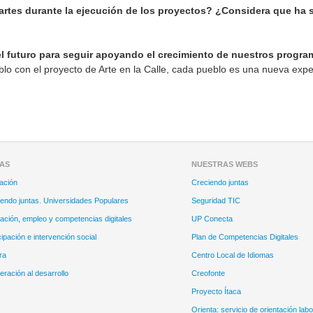
rtes durante la ejecución de los proyectos? ¿Considera que ha si
el futuro para seguir apoyando el crecimiento de nuestros prog
 con el proyecto de Arte en la Calle, cada pueblo es una nueva exper
EAS
NUESTRAS WEBS
ación
Creciendo juntas
endo juntas. Universidades Populares
Seguridad TIC
ción, empleo y competencias digitales
UP Conecta
cipación e intervención social
Plan de Competencias Digitales
ra
Centro Local de Idiomas
ración al desarrollo
Creofonte
Proyecto Ítaca
Orienta: servicio de orientación labo