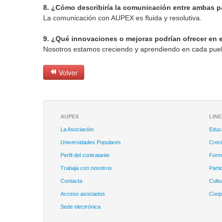
8. ¿Cómo describiría la comunicación entre ambas pa
La comunicación con AUPEX es fluida y resolutiva.
9. ¿Qué innovaciones o mejoras podrían ofrecer en 
Nosotros estamos creciendo y aprendiendo en cada pueblo
Volver
AUPEX
LIN
La Asociación
Educ
Universidades Populares
Creci
Perfil del contratante
Forma
Trabaja con nosotros
Parti
Contacta
Cultu
Acceso asociados
Coope
Sede electrónica