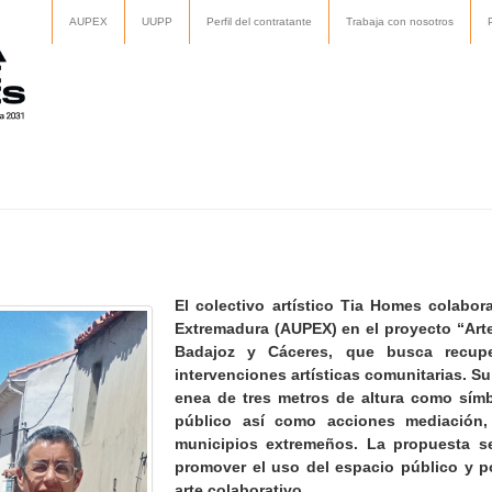
AUPEX
UUPP
Perfil del contratante
Trabaja con nosotros
El colectivo artístico Tia Homes colabo
Extremadura (AUPEX) en el proyecto “Arte
Badajoz y Cáceres, que busca recuper
intervenciones artísticas comunitarias. Su 
enea de tres metros de altura como símb
público así como acciones mediación, t
municipios extremeños. La propuesta se a
promover el uso del espacio público y po
arte colaborativo.