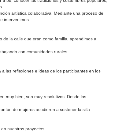
r tribu, conocer las tradiciones y costumbres populares,
o.
nción artística colaborativa. Mediante una proceso de
ue intervenimos.
as de la calle que eran como familia, aprendimos a
trabajando con comunidades rurales.
 las reflexiones e ideas de los participantes en los
en muy bien, son muy resolutivos. Desde las
ntón de mujeres acudieron a sostener la silla.
o en nuestros proyectos.